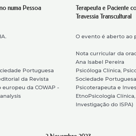
erno numa Pessoa
Terapeuta e Paciente c
Travessia Transcultural
IA.
O evento é aberto ao 
Nota curricular da ora
Ana Isabel Pereira
Sociedade Portuguesa
Psicóloga Clínica, Psic
ditorial da Revista
Sociedade Portuguesa d
o europeu da COWAP -
Psicoterapeuta e Inve
nalysis
EtnoPsicologia Clínic
Investigação do ISPA)