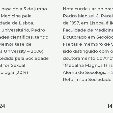
 nascido a 3 de junho
Nota curricular do ora
m Medicina pela
Pedro Manuel C. Pereir
dade de Lisboa.
de 1957, em Lisboa, é 
universitário, Pedro
Faculdade de Medicina
des científicas, tendo
Doutorado em Sexologi
Melhor tese de
Freitas é membro de vá
University – 2006),
sido distinguido com 
cedida pela Sociedade
doutoramento do Ano“ 
l for Sexual
“Medalha Magnus Hirs
logia (2014)
Alemã de Sexologia – 2
Reform”da Sociedade T
024
14